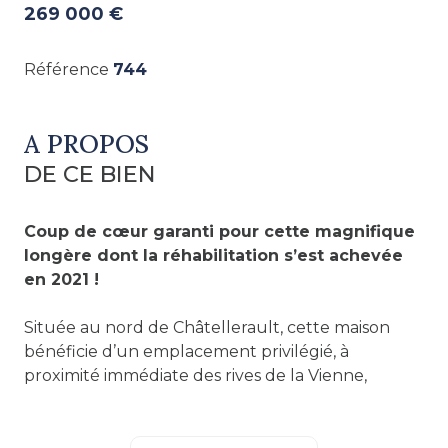
269 000 €
Référence
744
A PROPOS
DE CE BIEN
Coup de cœur garanti pour cette magnifique
longère dont la réhabilitation s’est achevée
en 2021 !
Située au nord de
Châtellerault
, cette maison
bénéficie d’un emplacement privilégié, à
proximité immédiate des rives de la Vienne,
propices à de belles balades. Le centre-ville est
accessible à pied en moins de 30 minutes.
L'autoroute A10 se rejoint très rapidement, située