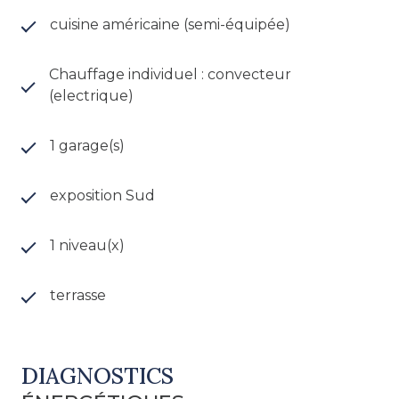
niveau.
cuisine américaine (semi-équipée)
À l’étage, la mezzanine offre un espace
polyvalent (salon cosy, bureau, salle de jeux,
Chauffage individuel : convecteur
espace billard…) et dessert trois belles chambres,
(electrique)
dont une avec dressing, ainsi qu’une salle de
bains avec double vasque et WC.
1 garage(s)
Un grand garage avec possibilité de créer une
exposition Sud
mezzanine vient compléter l’ensemble.
Une maison familiale où confort, charme et
1 niveau(x)
modernité se rencontrent !
terrasse
Prix : 269 000 € honoraires d'agence inclus (dont
9 000 € TTC d'honoraires à la charge de
l'acquéreur), soit 260 000 € hors honoraires.
DIAGNOSTICS