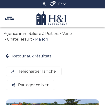
0
Fr
Menu
Agence immobilière à Poitiers
Vente
ACCUEIL
Chatellerault
Maison
L'AGENCE
VENTE
Retour aux résultats
NOS
LOCATION
BIENS
BIENS
Télécharger la fiche
CONFIEZ
VENDUS
VOTRE
Partager ce bien
BIEN
CRÉER
VOTRE