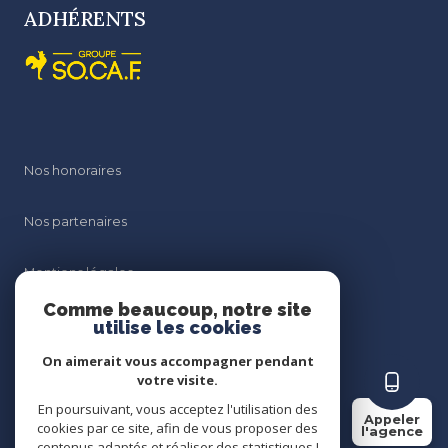
ADHÉRENTS
Nos honoraires
Nos partenaires
Mentions légales
Comme beaucoup, notre site
Admin
utilise les cookies
On aimerait vous accompagner pendant
Politique RGPD
votre visite.
En poursuivant, vous acceptez l'utilisation des
Appeler
Cookies
cookies par ce site, afin de vous proposer des
l'agence
contenus adaptés et réaliser des statistiques !