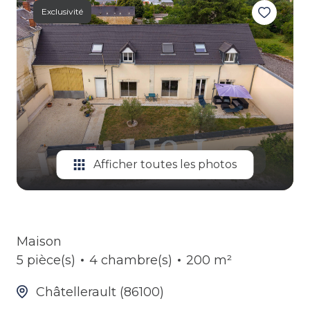
ALERTE
Exclusivité
GESTION
LOCATIVE
Afficher toutes les photos
Maison
5 pièce(s)
4 chambre(s)
200 m²
Châtellerault (86100)