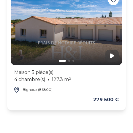
ALERTE
GESTION
LOCATIVE
Maison 5 pièce(s)
4 chambre(s)
127.3 m²
Bignoux (86800)
279 500 €