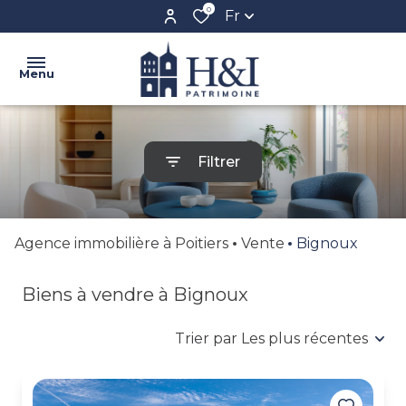
0
Fr
Menu
ACCUEIL
Filtrer
L'AGENCE
VENTE
NOS
LOCATION
Agence immobilière à Poitiers
Vente
Bignoux
BIENS
BIENS
CONFIEZ
Biens à vendre à Bignoux
VENDUS
VOTRE
BIEN
Trier par Les plus récentes
CRÉER
VOTRE