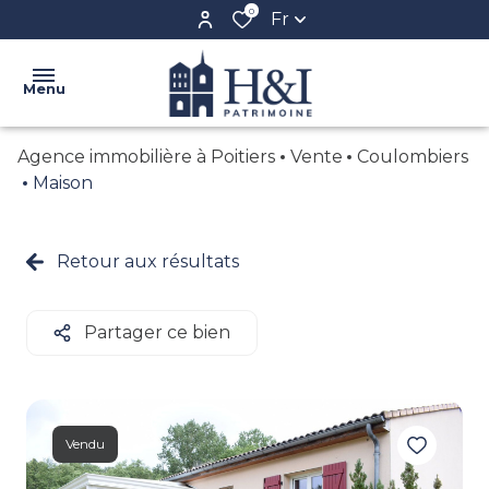
0
Fr
Menu
Agence immobilière à Poitiers
Vente
Coulombiers
ACCUEIL
Maison
L'AGENCE
VENTE
Retour aux résultats
NOS
LOCATION
BIENS
BIENS
Partager ce bien
CONFIEZ
VENDUS
VOTRE
BIEN
CRÉER
Vendu
VOTRE