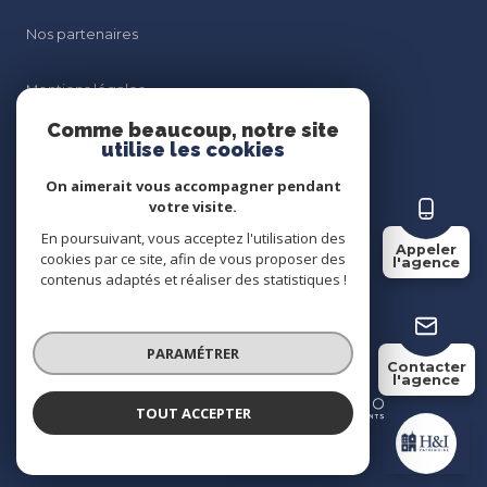
Nos partenaires
Mentions légales
Comme beaucoup, notre site
Admin
utilise les cookies
On aimerait vous accompagner pendant
Politique RGPD
votre visite.
En poursuivant, vous acceptez l'utilisation des
Appeler
Cookies
cookies par ce site, afin de vous proposer des
l'agence
contenus adaptés et réaliser des statistiques !
© 2026 | Tous droits réservés
PARAMÉTRER
Contacter
l'agence
Réalisé par
TOUT ACCEPTER
H&I Patrimoine
Agence