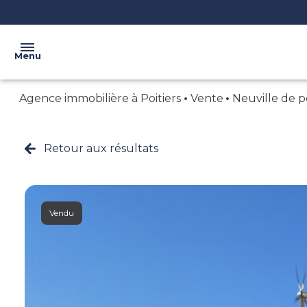
Menu
Agence immobilière à Poitiers
Vente
Neuville de 
ACCUEIL
L'AGENCE
Retour aux résultats
VENTE
NOS
BIENS
LOCATION
CONFIEZ
BIENS
VOTRE
Vendu
VENDUS
BIEN
CRÉER
VOTRE
ALERTE