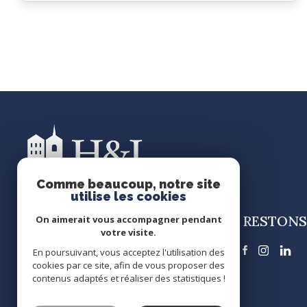
Comme beaucoup, notre site
utilise les cookies
RESTONS
H&I Patrimoine
On aimerait vous accompagner pendant
votre visite.
0650606165
En poursuivant, vous acceptez l'utilisation des
cookies par ce site, afin de vous proposer des
contact@hi-patrimoine.fr
contenus adaptés et réaliser des statistiques !
4 RUE DE LA CROIX BLANCHE
86000 Poitiers