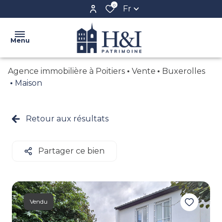
0
Fr
Menu
Agence immobilière à Poitiers
Vente
Buxerolles
ACCUEIL
Maison
L'AGENCE
VENTE
Retour aux résultats
NOS
LOCATION
BIENS
BIENS
Partager ce bien
CONFIEZ
VENDUS
VOTRE
BIEN
CRÉER
Vendu
VOTRE