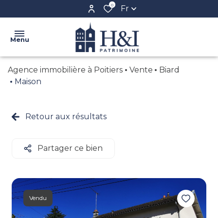
0
Fr
Menu
Agence immobilière à Poitiers
Vente
Biard
ACCUEIL
Maison
L'AGENCE
VENTE
Retour aux résultats
NOS
LOCATION
BIENS
BIENS
Partager ce bien
CONFIEZ
VENDUS
VOTRE
BIEN
CRÉER
Vendu
VOTRE