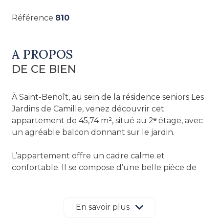
Référence
810
A PROPOS
DE CE BIEN
À Saint-Benoît, au sein de la résidence seniors Les
Jardins de Camille, venez découvrir cet
appartement de 45,74 m², situé au 2ᵉ étage, avec
un agréable balcon donnant sur le jardin.
L’appartement offre un cadre calme et
confortable. Il se compose d’une belle pièce de
vie lumineuse, d’une chambre séparée, d’une
salle d’eau et d’un balcon tourné vers les espaces
verts de la résidence. Un parking extérieur
En savoir plus
complète le bien.