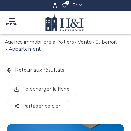
0
Fr
Menu
Agence immobilière à Poitiers
Vente
St benoit
ACCUEIL
Appartement
L'AGENCE
VENTE
Retour aux résultats
NOS
LOCATION
BIENS
BIENS
Télécharger la fiche
CONFIEZ
VENDUS
VOTRE
Partager ce bien
BIEN
CRÉER
VOTRE