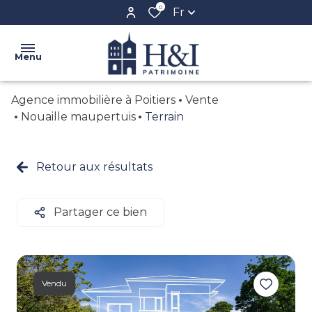
0
Fr
Menu
Agence immobilière à Poitiers
Vente
ACCUEIL
Nouaille maupertuis
Terrain
L'AGENCE
VENTE
Retour aux résultats
NOS
LOCATION
BIENS
BIENS
Partager ce bien
CONFIEZ
VENDUS
VOTRE
BIEN
CRÉER
Vendu
VOTRE