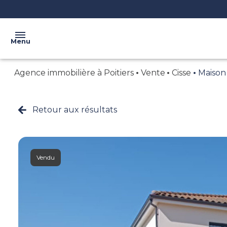
Menu
Agence immobilière à Poitiers
Vente
Cisse
Maison
ACCUEIL
L'AGENCE
Retour aux résultats
VENTE
NOS
BIENS
LOCATION
CONFIEZ
BIENS
VOTRE
Vendu
VENDUS
BIEN
CRÉER
VOTRE
ALERTE