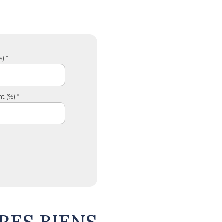
) *
 (%) *
RES BIENS