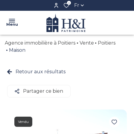
0
Fr
Menu
Agence immobilière à Poitiers
Vente
Poitiers
ACCUEIL
Maison
L'AGENCE
VENTE
Retour aux résultats
NOS
LOCATION
BIENS
BIENS
Partager ce bien
CONFIEZ
VENDUS
VOTRE
BIEN
CRÉER
Vendu
VOTRE