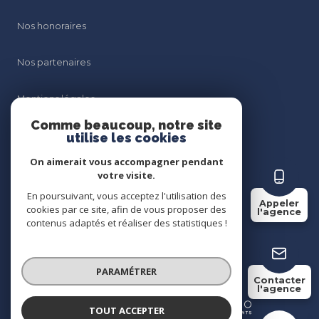
Nos honoraires
Nos partenaires
Mentions légales
Comme beaucoup, notre site
Admin
utilise les cookies
On aimerait vous accompagner pendant
Politique RGPD
votre visite.
En poursuivant, vous acceptez l'utilisation des
Appeler
Cookies
cookies par ce site, afin de vous proposer des
l'agence
contenus adaptés et réaliser des statistiques !
© 2026 | Tous droits réservés
PARAMÉTRER
Contacter
l'agence
Réalisé par
TOUT ACCEPTER