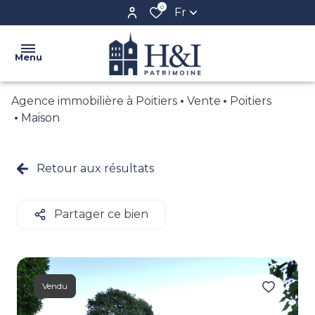
0
Fr
Menu
Agence immobilière à Poitiers
Vente
Poitiers
ACCUEIL
Maison
L'AGENCE
VENTE
Retour aux résultats
NOS
LOCATION
BIENS
BIENS
Partager ce bien
CONFIEZ
VENDUS
VOTRE
BIEN
CRÉER
Vendu
VOTRE