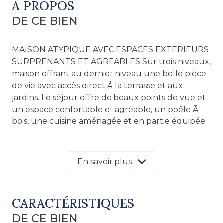
A PROPOS
DE CE BIEN
MAISON ATYPIQUE AVEC ESPACES EXTERIEURS
SURPRENANTS ET AGREABLES Sur trois niveaux,
maison offrant au dernier niveau une belle pièce
de vie avec accès direct Ã la terrasse et aux
jardins. Le séjour offre de beaux points de vue et
un espace confortable et agréable, un poêle Ã
bois, une cuisine aménagée et en partie équipée
complète cet ensemble entièrement ouvert. Le
second niveau est entièrement rénové avec des
matériaux nobles et écologiques. L'ensemble sur
En savoir plus
un parquet en pin ciré offre deux chambres, une
salle de bains et un wc séparé. Au rez-de-
chaussée une entrée/ bureau, une chambre, une
CARACTÉRISTIQUES
buanderie avec espace douche. Ce niveau peut-
DE CE BIEN
être utilisé pour une profession libérale sans