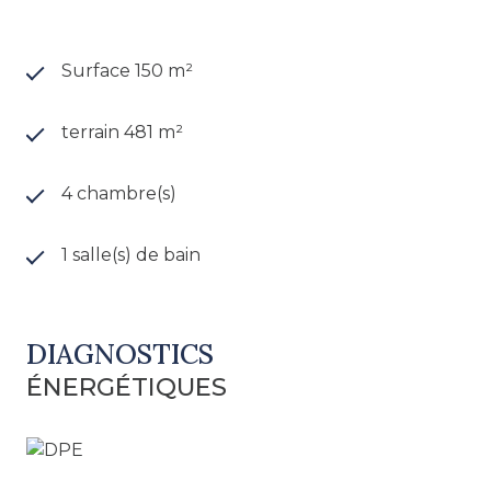
étudiants depuis plusieurs années. Ã€ l'extérieur,
un charmant jardin arboré. Fenêtres PVC double
vitrage et chauffage au gaz de ville. Montant
Surface 150 m²
estimé des dépenses annuelles d'énergie pour
un usage standard entre 2 490 € et 3 420 € / an,
terrain 481 m²
année de référence des prix de l'énergie : 2021.
VENDU : 224 500 € honoraires d'agence inclus
4 chambre(s)
(dont 11 500 € TTC d'honoraires Ã la charge de
l'acquéreur), soit 213 000 € hors honoraires. Les
informations sur les risques auxquels ce bien est
1 salle(s) de bain
exposé sont disponibles sur le site Géorisques
http://www.georisques.gouv.fr
DIAGNOSTICS
ÉNERGÉTIQUES