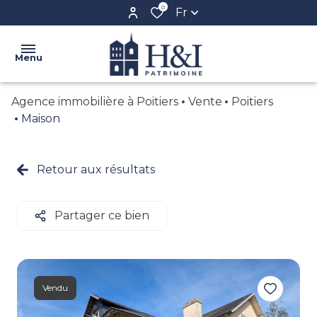
0
Fr
Menu
Agence immobilière à Poitiers
Vente
Poitiers
ACCUEIL
Maison
L'AGENCE
VENTE
Retour aux résultats
NOS
LOCATION
BIENS
BIENS
Partager ce bien
CONFIEZ
VENDUS
VOTRE
BIEN
CRÉER
Vendu
VOTRE