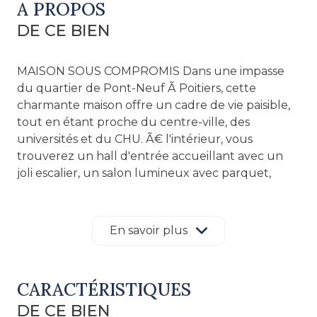
A PROPOS
DE CE BIEN
MAISON SOUS COMPROMIS Dans une impasse
du quartier de Pont-Neuf Ã Poitiers, cette
charmante maison offre un cadre de vie paisible,
tout en étant proche du centre-ville, des
universités et du CHU. Ã€ l'intérieur, vous
trouverez un hall d'entrée accueillant avec un
joli escalier, un salon lumineux avec parquet,
moulures et cheminée, une cuisine séparée
équipée, deux chambres et une salle de bains
avec rangements, un WC. Ã€ l'étage, il y a trois
En savoir plus
chambres, dont deux avec douche et lavabo, un
WC séparé, un espace grenier. Le sous-sol
comprend un garage, une chaufferie et une
CARACTÉRISTIQUES
cave. La maison se complète par un studio Ã
DE CE BIEN
rénover indépendant qui se loue facilement aux