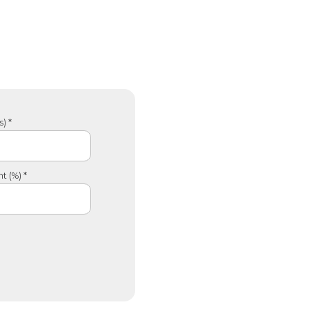
) *
 (%) *