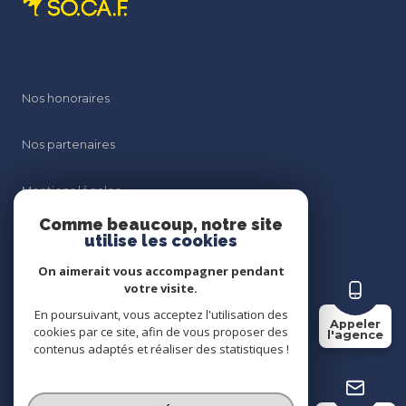
Nos honoraires
Nos partenaires
Mentions légales
Comme beaucoup, notre site
Admin
utilise les cookies
On aimerait vous accompagner pendant
Politique RGPD
votre visite.
En poursuivant, vous acceptez l'utilisation des
Appeler
Cookies
cookies par ce site, afin de vous proposer des
l'agence
contenus adaptés et réaliser des statistiques !
© 2026 | Tous droits réservés