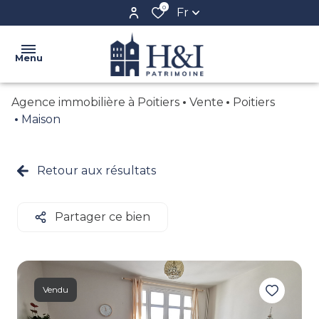
0
Fr
Menu
Agence immobilière à Poitiers
Vente
Poitiers
ACCUEIL
Maison
L'AGENCE
VENTE
Retour aux résultats
NOS
LOCATION
BIENS
BIENS
Partager ce bien
CONFIEZ
VENDUS
VOTRE
BIEN
CRÉER
Vendu
VOTRE