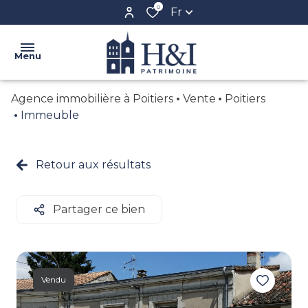
0
Fr
Menu
Agence immobilière à Poitiers
Vente
Poitiers
ACCUEIL
Immeuble
L'AGENCE
VENTE
Retour aux résultats
NOS
LOCATION
BIENS
BIENS
Partager ce bien
CONFIEZ
VENDUS
VOTRE
BIEN
CRÉER
Vendu
VOTRE