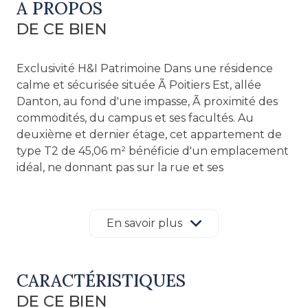
A PROPOS
DE CE BIEN
Exclusivité H&I Patrimoine Dans une résidence
calme et sécurisée située Ã Poitiers Est, allée
Danton, au fond d'une impasse, Ã proximité des
commodités, du campus et ses facultés. Au
deuxième et dernier étage, cet appartement de
type T2 de 45,06 m² bénéficie d'un emplacement
idéal, ne donnant pas sur la rue et ses
éventuelles nuisances. L'entrée, équipée d'un
placard, ouvre sur une belle pièce de vie ouverte.
Cet espace peut aisément accueillir un séjour,
En savoir plus
une salle Ã manger, et dispose d'une cuisine
récente, aménagée et équipée, alliant modernité
et fonctionnalité. Un dégagement mène Ã une
CARACTÉRISTIQUES
chambre dotée de placards, Ã une salle de bains
DE CE BIEN
et Ã des toilettes séparées. Vous pourrez