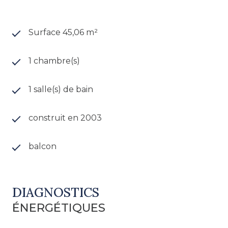
également profiter d'un grand balcon de plus de
9,50 m² côté parking au vis-Ã -vis caché par les
arbres. Une place de parking extérieure.
Surface 45,06 m²
Appartement actuellement loué meublé 567 € +
130 € de provisions sur charges, soit 697 €
1 chambre(s)
mensuel. Les charges courantes annuelles sont
de 1 979,68 € dont 1 422,30 € récupérables
1 salle(s) de bain
auprès du locataire. Nombre de lot : 219 dont 86
Ã usage d'habitation. Pas de procédure en cours.
Montant théorique des dépenses d'énergie pour
construit en 2003
chauffage et refroidissement d'eau chaude pour
usage standard : entre 580 € et 830 € / an. Prix :
balcon
112 000 € honoraires d'agence inclus (dont 7 000
€ d'honoraires Ã la charge de l'acquéreur), soit
105 000 € hors honoraires. Les informations sur les
risques auxquels ce bien est exposé sont
DIAGNOSTICS
disponibles sur le site Géorisques
ÉNERGÉTIQUES
http://www.georisques.gouv.fr.