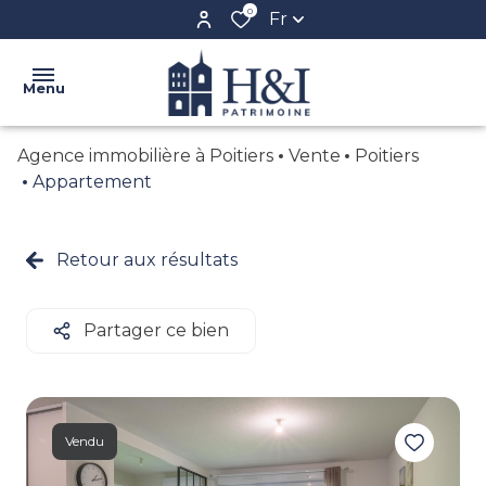
0
Fr
Menu
Agence immobilière à Poitiers
Vente
Poitiers
ACCUEIL
Appartement
L'AGENCE
VENTE
Retour aux résultats
NOS
LOCATION
BIENS
BIENS
Partager ce bien
CONFIEZ
VENDUS
VOTRE
BIEN
CRÉER
Vendu
VOTRE