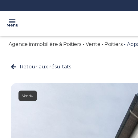
Menu
Agence immobilière à Poitiers
Vente
Poitiers
App
ACCUEIL
L'AGENCE
Retour aux résultats
VENTE
NOS
BIENS
LOCATION
CONFIEZ
BIENS
VOTRE
Vendu
VENDUS
BIEN
CRÉER
VOTRE
ALERTE