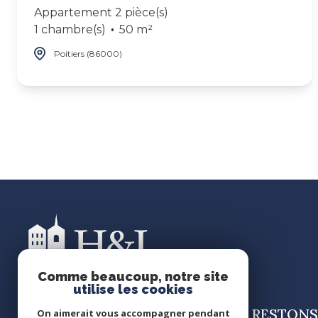
Appartement 2 pièce(s)
1 chambre(s)
50 m²
Poitiers (86000)
Comme beaucoup, notre site
utilise les cookies
RESTONS
H&I Patrimoine
On aimerait vous accompagner pendant