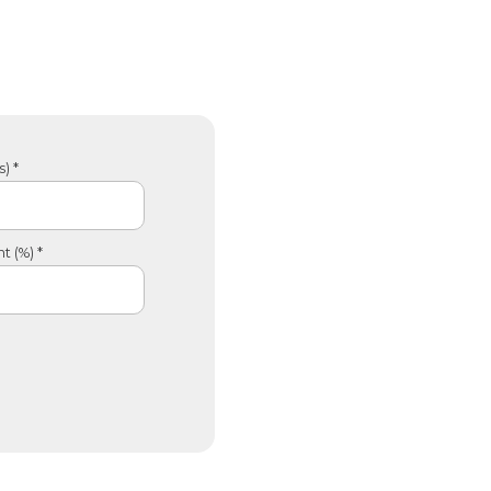
) *
 (%) *