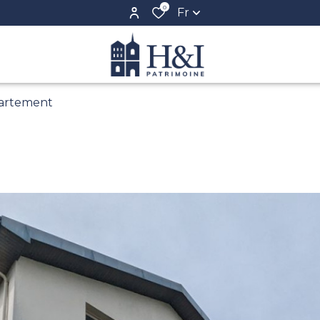
0
Fr
artement