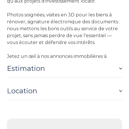
qu'aux projets d'investissement locatif.
Photos soignées, visites en 3D pour les biens à
rénover, signature électronique des documents :
nous mettons les bons outils au service de votre
projet, sans jamais perdre de vue l'essentiel —
vous écouter et défendre vos intérêts.
Jetez un œil à nos
annonces immobilières à
Poitiers
, vous y trouverez peut-être votre
Estimation
prochain chez-vous.
Location
Avant de vendre, de louer, ou simplement par
curiosité, il est utile de connaître la valeur réelle
de son bien. Nous proposons une
estimation
immobilière à Poitiers
et ses environs, gratuite et
Vous cherchez à vous installer à Poitiers ?
sans engagement.
Étudiant, jeune actif, famille ou couple, vous