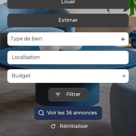
Louer
De l'ancien
ALERTE
GESTION
Estimer
à l'année
LOCATIVE
De l'immo pro
Type de bien
Budget
Filtrer
Voir les
36
annonces
Réinitialiser