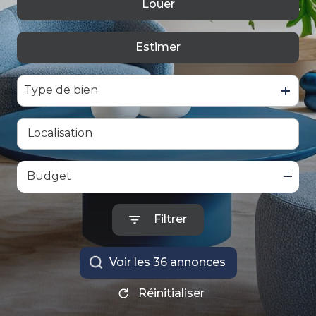
Louer
De l'ancien
ALERTE
GESTION
Estimer
à l'année
LOCATIVE
De l'immo pro
Type de bien
Budget
Filtrer
Voir les
36
annonces
Réinitialiser