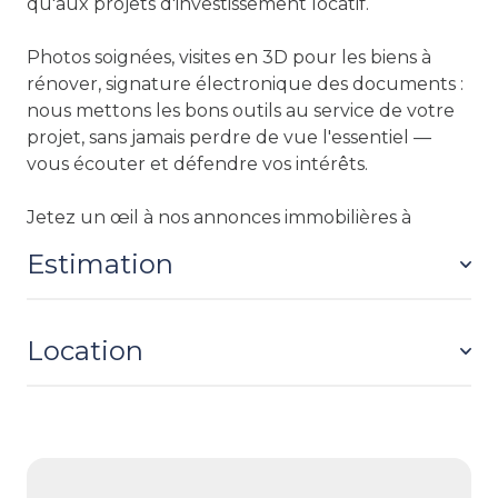
qu'aux projets d'investissement locatif.
Photos soignées, visites en 3D pour les biens à
rénover, signature électronique des documents :
nous mettons les bons outils au service de votre
projet, sans jamais perdre de vue l'essentiel —
vous écouter et défendre vos intérêts.
Jetez un œil à nos
annonces immobilières à
Poitiers
, vous y trouverez peut-être votre
Estimation
prochain chez-vous.
Location
Avant de vendre, de louer, ou simplement par
curiosité, il est utile de connaître la valeur réelle
de son bien. Nous proposons une
estimation
immobilière à Poitiers
et ses environs, gratuite et
Vous cherchez à vous installer à Poitiers ?
sans engagement.
Étudiant, jeune actif, famille ou couple, vous